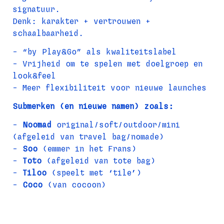
signatuur.
Denk: karakter + vertrouwen + 
schaalbaarheid.
- “by Play&Go” als kwaliteitslabel
- Vrijheid om te spelen met doelgroep en 
look&feel
- Meer flexibiliteit voor nieuwe launches
Submerken (en nieuwe namen) zoals:
- 
Noomad
 original/soft/outdoor/mini 
(afgeleid van travel bag/nomade)
- 
Soo
 (emmer in het Frans)
- 
Toto
 (afgeleid van tote bag)
- 
Tiloo
 (speelt met ‘tile’)
- 
Coco
 (van cocoon)