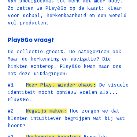
Van speelgoedmat tot merk met meer body. 
Zo zetten we Play&Go op de kaart: klaar 
voor schaal, herkenbaarheid en een wereld 
vol producten.
Play&Go vraagt
De collectie groeit. De categorieën ook. 
Maar de herkenning en navigatie? Die 
hinkten achterop. Play&Go kwam naar ons 
met deze uitdagingen:
#1 -- 
Meer Play, minder chaos:
 De visuele 
identiteit mocht opnieuw voelen als... 
Play&Go.
#2 -- 
Wegwijs maken:
 Hoe zorgen we dat 
klanten intuïtiever begrijpen wat bij wat 
hoort?
#3 -- 
Herkenning boosten:
 Bepaalde 