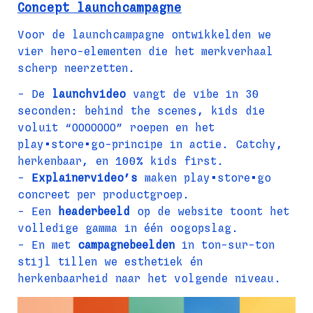
Concept launchcampagne
Voor de launchcampagne ontwikkelden we 
vier hero-elementen die het merkverhaal 
scherp neerzetten.
- De 
launchvideo
 vangt de vibe in 30 
seconden: behind the scenes, kids die 
voluit “OOOOOOO” roepen en het 
play•store•go-principe in actie. Catchy, 
herkenbaar, en 100% kids first.
- 
Explainervideo’s
 maken play•store•go 
concreet per productgroep.
- Een 
headerbeeld
 op de website toont het 
volledige gamma in één oogopslag.
- En met 
campagnebeelden
 in ton-sur-ton 
stijl tillen we esthetiek én 
herkenbaarheid naar het volgende niveau.